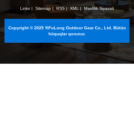
Links
|
Sitemap
|
RSS
|
XML
|
Məxfilik Siyasəti
Copyright © 2025 YiFuLong Outdoor Gear Co., Ltd. Bütün
hüquqlar qorunur.