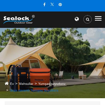
Ev
Məhsullar
Yumşaq soyuducu
Suya davamlı Yumşaq Soyuducu