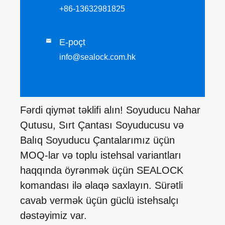
+86-13632981825
E-poçt

info@sealock.com.hk
Fərdi qiymət təklifi alın! Soyuducu Nahar
Qutusu, Sırt Çantası Soyuducusu və
Balıq Soyuducu Çantalarımız üçün
MOQ-lar və toplu istehsal variantları
haqqında öyrənmək üçün SEALOCK
komandası ilə əlaqə saxlayın. Sürətli
cavab vermək üçün güclü istehsalçı
dəstəyimiz var.