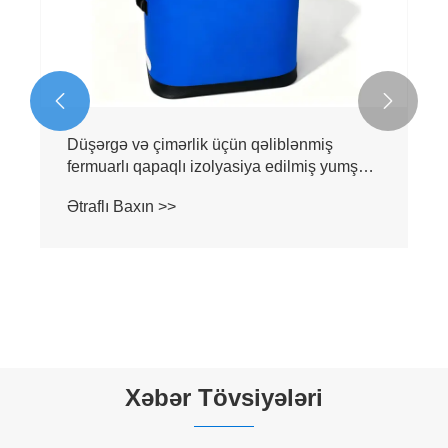


Düşərgə və çimərlik üçün qəliblənmiş
fermuarlı qapaqlı izolyasiya edilmiş yumşaq
soyuducu bel çantası
Ətraflı Baxın >>
Xəbər Tövsiyələri