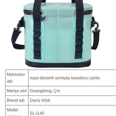
Məhsulun
suya davamlı yumşaq soyuducu çanta
adı
Mənşə yeri
Guangdong, Çin
Brend adı
Dəniz kilidi
Model
SL-I145