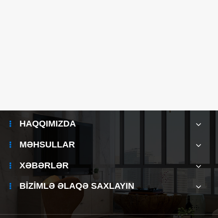
HAQQIMIZDA
MƏHSULLAR
XƏBƏRLƏR
BIZIMLƏ ƏLAQƏ SAXLAYIN