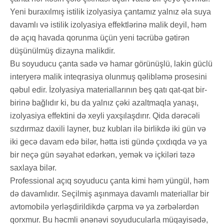
Yeni buraxılmış istilik izolyasiya çantamız yalnız əla suya
davamlı və istilik izolyasiya effektlərinə malik deyil, həm
də açıq havada qorunma üçün yeni təcrübə gətirən
düşünülmüş dizayna malikdir.
Bu soyuducu çanta sadə və hamar görünüşlü, lakin güclü
interyerə malik inteqrasiya olunmuş qəlibləmə prosesini
qəbul edir. İzolyasiya materiallarının beş qatı qat-qat bir-
birinə bağlıdır ki, bu da yalnız çəki azaltmaqla yanaşı,
izolyasiya effektini də xeyli yaxşılaşdırır. Qida dərəcəli
sızdırmaz daxili layner, buz kubları ilə birlikdə iki gün və
iki gecə davam edə bilər, hətta isti gündə çıxdıqda və ya
bir neçə gün səyahət edərkən, yemək və içkiləri təzə
saxlaya bilər.
Professional açıq soyuducu çanta kimi həm yüngül, həm
də davamlıdır. Seçilmiş aşınmaya davamlı materiallar bir
avtomobilə yerləşdirildikdə çarpma və ya zərbələrdən
qorxmur. Bu həcmli ənənəvi soyuducularla müqayisədə,