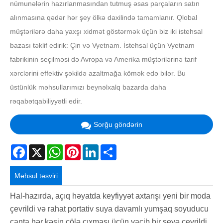
nümunələrin hazırlanmasından tutmuş əsas parçaların satın
alınmasına qədər hər şey ölkə daxilində tamamlanır. Qlobal
müştərilərə daha yaxşı xidmət göstərmək üçün biz iki istehsal
bazası təklif edirik: Çin və Vyetnam. İstehsal üçün Vyetnam
fabrikinin seçilməsi də Avropa və Amerika müştərilərinə tarif
xərclərini effektiv şəkildə azaltmağa kömək edə bilər. Bu
üstünlük məhsullarımızı beynəlxalq bazarda daha
rəqabətqabiliyyətli edir.
Sorğu göndərin
Facebook
X
WhatsApp
Pinterest
LinkedIn
Share
Məhsul təsviri
Hal-hazırda, açıq həyatda keyfiyyət axtarışı yeni bir moda
çevrildi və rahat portativ suya davamlı yumşaq soyuducu
çanta hər kəsin çölə çıxması üçün vacib bir şeyə çevrildi.