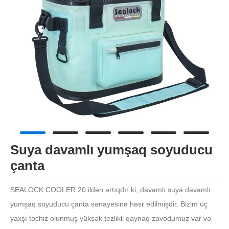
Suya davamlı yumşaq soyuducu
çanta
SEALOCK COOLER 20 ildən artıqdır ki, davamlı suya davamlı
yumşaq soyuducu çanta sənayesinə həsr edilmişdir. Bizim üç
yaxşı təchiz olunmuş yüksək tezlikli qaynaq zavodumuz var və