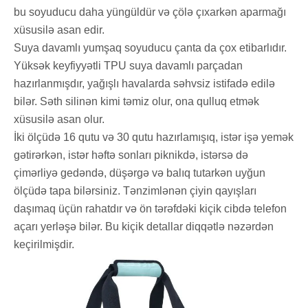
bu soyuducu daha yüngüldür və çölə çıxarkən aparmağı
xüsusilə asan edir.
Suya davamlı yumşaq soyuducu çanta da çox etibarlıdır.
Yüksək keyfiyyətli TPU suya davamlı parçadan
hazırlanmışdır, yağışlı havalarda səhvsiz istifadə edilə
bilər. Səth silinən kimi təmiz olur, ona qulluq etmək
xüsusilə asan olur.
İki ölçüdə 16 qutu və 30 qutu hazırlamışıq, istər işə yemək
gətirərkən, istər həftə sonları piknikdə, istərsə də
çimərliyə gedəndə, düşərgə və balıq tutarkən uyğun
ölçüdə tapa bilərsiniz. Tənzimlənən çiyin qayışları
daşımaq üçün rahatdır və ön tərəfdəki kiçik cibdə telefon
açarı yerləşə bilər. Bu kiçik detallar diqqətlə nəzərdən
keçirilmişdir.