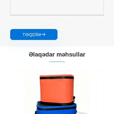
TƏQDIM

Əlaqədar məhsullar