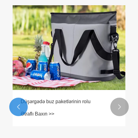
Düşərgədə buz paketlərinin rolu


Ətraflı Baxın >>