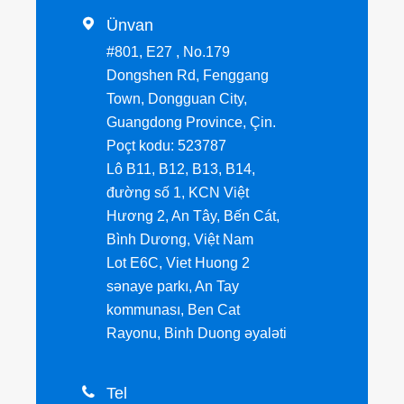

Ünvan
#801, E27 , No.179
Dongshen Rd, Fenggang
Town, Dongguan City,
Guangdong Province, Çin.
Poçt kodu: 523787
Lô B11, B12, B13, B14,
đường số 1, KCN Việt
Hương 2, An Tây, Bến Cát,
Bình Dương, Việt Nam
Lot E6C, Viet Huong 2
sənaye parkı, An Tay
kommunası, Ben Cat
Rayonu, Binh Duong əyaləti

Tel