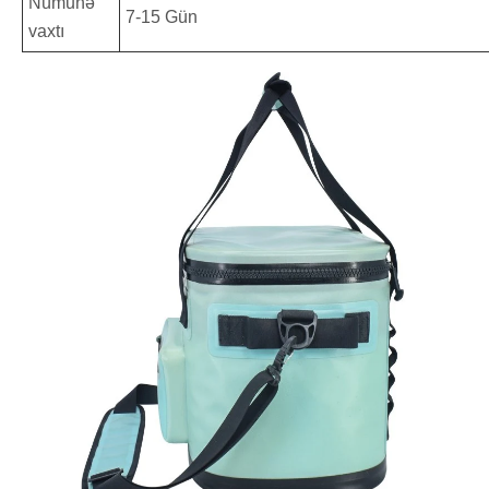
Nümunə
7-15 Gün
vaxtı