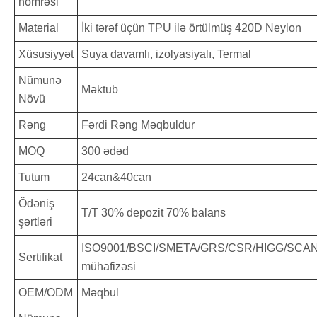
nömrəsi
Material
İki tərəf üçün TPU ilə örtülmüş 420D Neylon
Xüsusiyyət
Suya davamlı, izolyasiyalı, Termal
Nümunə
Məktub
Növü
Rəng
Fərdi Rəng Məqbuldur
MOQ
300 ədəd
Tutum
24can&40can
Ödəniş
T/T 30% depozit 70% balans
şərtləri
ISO9001/BSCI/SMETA/GRS/CSR/HIGG/SCAN
Sertifikat
mühafizəsi
OEM/ODM
Məqbul