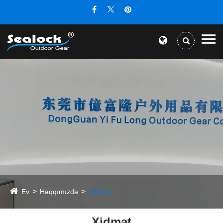
Ev
Haqqımızda
Xidmət
Xidmət