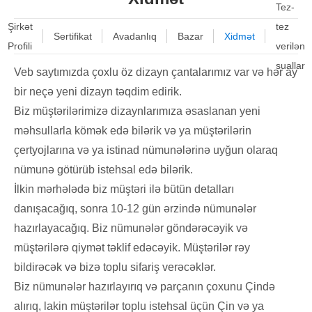
Tez-
Şirkət
tez
Sertifikat
Avadanlıq
Bazar
Xidmət
Profili
verilən
suallar
Veb saytımızda çoxlu öz dizayn çantalarımız var və hər ay
bir neçə yeni dizayn təqdim edirik.
Biz müştərilərimizə dizaynlarımıza əsaslanan yeni
məhsullarla kömək edə bilərik və ya müştərilərin
çertyojlarına və ya istinad nümunələrinə uyğun olaraq
nümunə götürüb istehsal edə bilərik.
İlkin mərhələdə biz müştəri ilə bütün detalları
danışacağıq, sonra 10-12 gün ərzində nümunələr
hazırlayacağıq. Biz nümunələr göndərəcəyik və
müştərilərə qiymət təklif edəcəyik. Müştərilər rəy
bildirəcək və bizə toplu sifariş verəcəklər.
Biz nümunələr hazırlayırıq və parçanın çoxunu Çində
alırıq, lakin müştərilər toplu istehsal üçün Çin və ya