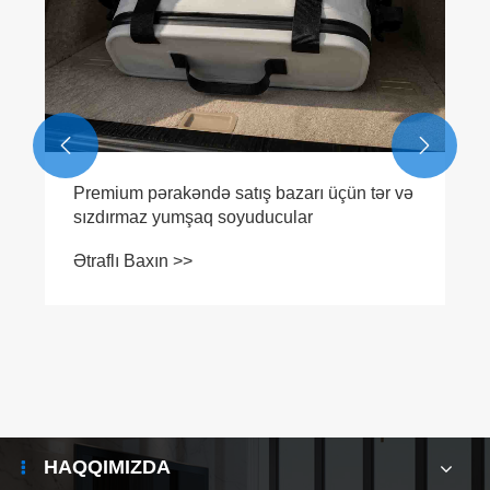


Premium pərakəndə satış bazarı üçün tər və
sızdırmaz yumşaq soyuducular
Ətraflı Baxın >>
HAQQIMIZDA