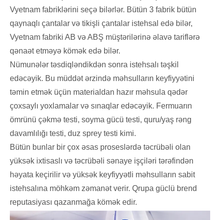
Vyetnam fabriklərini seçə bilərlər. Bütün 3 fabrik bütün
qaynaqlı çantalar və tikişli çantalar istehsal edə bilər,
Vyetnam fabriki AB və ABŞ müştərilərinə əlavə tariflərə
qənaət etməyə kömək edə bilər.
Nümunələr təsdiqləndikdən sonra istehsalı təşkil
edəcəyik. Bu müddət ərzində məhsulların keyfiyyətini
təmin etmək üçün materialdan hazır məhsula qədər
çoxsaylı yoxlamalar və sınaqlar edəcəyik. Fermuarın
ömrünü çəkmə testi, soyma gücü testi, quru/yaş rəng
davamlılığı testi, duz sprey testi kimi.
Bütün bunlar bir çox əsas proseslərdə təcrübəli olan
yüksək ixtisaslı və təcrübəli sənaye işçiləri tərəfindən
həyata keçirilir və yüksək keyfiyyətli məhsulların sabit
istehsalına möhkəm zəmanət verir. Qrupa güclü brend
reputasiyası qazanmağa kömək edir.