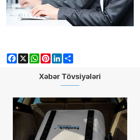
Facebook
X
WhatsApp
Pinterest
LinkedIn
Share
Xəbər Tövsiyələri