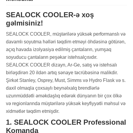
SEALOCK COOLER-ə xoş
gəlmisiniz!
SEALOCK COOLER, müştərilərə yüksək performanslı və
davamlı soyutma həlləri təqdim etməyi öhdəsinə götürən,
açıq havada izolyasiya edilmiş çantaların, yumşaq
soyuducu çantaların peşəkar istehsalçısıdır.
SEALOCK COOLER dizayn, Ar-Ge, satış və istehsalı
birləşdirən 20 ildən artıq sənaye təcrübəsinə malikdir.
Şirkət Stanley, Osprey, Must, Simms və Hydro Flask və s.
daxil olmaqla çoxsaylı beynəlxalq brendlərlə
uzunmüddətli əməkdaşlıq edərək dünyanın bir çox ölkə
və regionlarında müştərilərə yüksək keyfiyyətli məhsul və
xidmətlər təqdim etmişdir.
1. SEALOCK COOLER Professional
Komanda