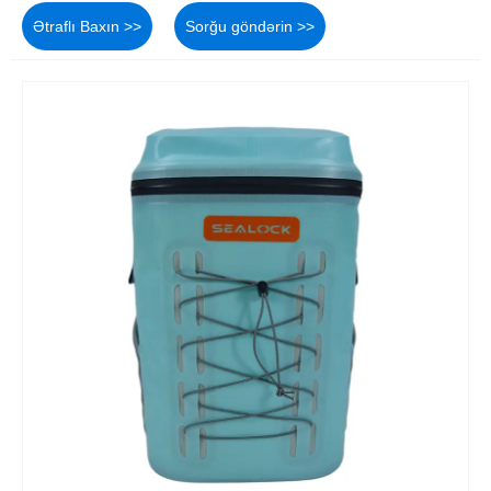
Ətraflı Baxın >>
Sorğu göndərin >>