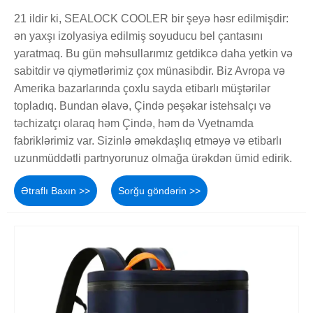
21 ildir ki, SEALOCK COOLER bir şeyə həsr edilmişdir:
ən yaxşı izolyasiya edilmiş soyuducu bel çantasını
yaratmaq. Bu gün məhsullarımız getdikcə daha yetkin və
sabitdir və qiymətlərimiz çox münasibdir. Biz Avropa və
Amerika bazarlarında çoxlu sayda etibarlı müştərilər
topladıq. Bundan əlavə, Çində peşəkar istehsalçı və
təchizatçı olaraq həm Çində, həm də Vyetnamda
fabriklərimiz var. Sizinlə əməkdaşlıq etməyə və etibarlı
uzunmüddətli partnyorunuz olmağa ürəkdən ümid edirik.
Ətraflı Baxın >>
Sorğu göndərin >>