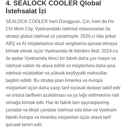
4. SEALOCK COOLER Qlobal
İstehsalat İzi
SEALOCK COOLER həm Dongguan, Çin, həm də Ho
Chi Minh City, Vyetnamdakı istehsal müəssisələri ilə
strateji qlobal istehsal izi yaratmışdır. 2020-ci ildə şirkət
ABŞ və Aİ müştərilərinə idxal vergilərinə qənaət etməyə
kömək etmək üçün Vyetnamda ilk fabrikini tikdi. 2024-cü
ilə qədər Vyetnamda ikinci bir fabrik daha çox maşın və
istehsal xətləri ilə əlavə edildi və müştərilərə daha qısa
istehsal müddətləri və yüksək keyfiyyətli məhsullar
təqdim edildi. Bu strateji plan Amerika və Avropa
müştəriləri üçün daha yaxşı tarif siyasəti dəstəyi təklif edir
və onlara tariflərin azaldılması və ya ləğv edilməsinə nail
olmağa kömək edir. Hər iki fabrik tam qaynaqlanmış
çantalar və tikişli çantalar istehsal edə bilər və Vyetnam
fabriki Avropa və Amerika müştəriləri üçün əlavə tarif
qənaəti təmin edir.