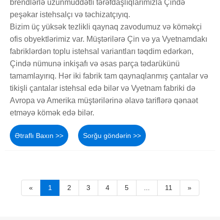
brendlərlə uzunmüddətli tərəfdaşlıqlarımızla Çində
peşəkar istehsalçı və təchizatçıyıq.
Bizim üç yüksək tezlikli qaynaq zavodumuz və köməkçi
ofis obyektlərimiz var. Müştərilərə Çin və ya Vyetnamdakı
fabriklərdən toplu istehsal variantları təqdim edərkən,
Çində nümunə inkişafı və əsas parça tədarükünü
tamamlayırıq. Hər iki fabrik tam qaynaqlanmış çantalar və
tikişli çantalar istehsal edə bilər və Vyetnam fabriki də
Avropa və Amerika müştərilərinə əlavə tariflərə qənaət
etməyə kömək edə bilər.
Ətraflı Baxın >>
Sorğu göndərin >>
«
1
2
3
4
5
...
11
»