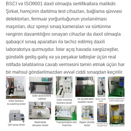
BSCI və ISO9001 daxil olmaqla sertifikatlara malikdir.
Şirkət, həmçinin dartılma test cihazları, bağlama qüvvəsi
detektorları, fermuar yorğunluğunun yoxlanılması
maşınları, duz spreyi sınaq kameraları və sürtünmə
rənginin davamlılığını sınayan cihazlar da daxil olmaqla
qabaqcıl sınaq aparatları ilə təchiz edilmiş daxili
laboratoriya qurmuşdur. İstər açıq havada sərgüzəştlər,
gündəlik gediş-gəliş və ya peşəkar tətbiqlər üçün real
istifadə tələblərinə cavab verməsini təmin etmək üçün hər
bir məhsul göndərilməzdən əvvəl ciddi sınaqdan keçirilir.