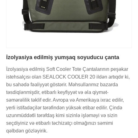
İzolyasiya edilmiş yumşaq soyuducu çanta
İzolyasiya edilmiş Soft Cooler Tote Çantalarının peşəkar
istehsalçısı olan SEALOCK COOLER 20 ildən artıqdır ki,
bu sahədə fəaliyyət göstərir. Məhsullarımız bazarda
təsdiqlənmişdir, etibarlı keyfiyyət və əla qiymət-
səmərəlilik təklif edir. Avropa və Amerikaya ixrac edilir,
yerli istifadəçilər tərəfindən yüksək etibar edilir. Çində
uzunmüddətli tərəfdaş kimi sizinlə işləməyi və sizin
seçdiyiniz və etibarlı təchizatçı olmağınızı səmimi
qəlbdən gözləyirik.