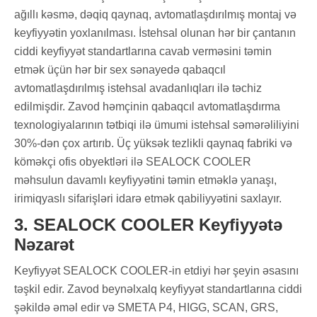
ağıllı kəsmə, dəqiq qaynaq, avtomatlaşdırılmış montaj və
keyfiyyətin yoxlanılması. İstehsal olunan hər bir çantanın
ciddi keyfiyyət standartlarına cavab verməsini təmin
etmək üçün hər bir sex sənayedə qabaqcıl
avtomatlaşdırılmış istehsal avadanlıqları ilə təchiz
edilmişdir. Zavod həmçinin qabaqcıl avtomatlaşdırma
texnologiyalarının tətbiqi ilə ümumi istehsal səmərəliliyini
30%-dən çox artırıb. Üç yüksək tezlikli qaynaq fabriki və
köməkçi ofis obyektləri ilə SEALOCK COOLER
məhsulun davamlı keyfiyyətini təmin etməklə yanaşı,
irimiqyaslı sifarişləri idarə etmək qabiliyyətini saxlayır.
3. SEALOCK COOLER Keyfiyyətə
Nəzarət
Keyfiyyət SEALOCK COOLER-in etdiyi hər şeyin əsasını
təşkil edir. Zavod beynəlxalq keyfiyyət standartlarına ciddi
şəkildə əməl edir və SMETA P4, HIGG, SCAN, GRS,