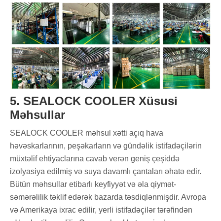
5. SEALOCK COOLER Xüsusi
Məhsullar
SEALOCK COOLER məhsul xətti açıq hava
həvəskarlarının, peşəkarların və gündəlik istifadəçilərin
müxtəlif ehtiyaclarına cavab verən geniş çeşiddə
izolyasiya edilmiş və suya davamlı çantaları əhatə edir.
Bütün məhsullar etibarlı keyfiyyət və əla qiymət-
səmərəlilik təklif edərək bazarda təsdiqlənmişdir. Avropa
və Amerikaya ixrac edilir, yerli istifadəçilər tərəfindən