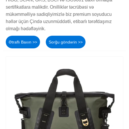
sertifikatlara malikdir. Onilliklər təcrübəsi və
mükəmməlliyə sadiqliyimizlə biz premium soyuducu
həllər üçün Çində uzunmüddətli, etibarlı tərəfdaşınız
olmağı hədəfləyirik.
Ətraflı Baxın >>
Sorğu göndərin >>