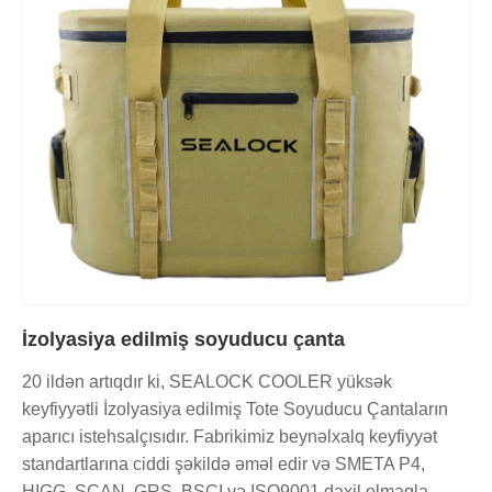
İzolyasiya edilmiş soyuducu çanta
20 ildən artıqdır ki, SEALOCK COOLER yüksək
keyfiyyətli İzolyasiya edilmiş Tote Soyuducu Çantaların
aparıcı istehsalçısıdır. Fabrikimiz beynəlxalq keyfiyyət
standartlarına ciddi şəkildə əməl edir və SMETA P4,
HIGG, SCAN, GRS, BSCI və ISO9001 daxil olmaqla