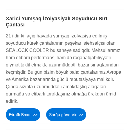
Xarici Yumşaq İzolyasiyalı Soyuducu Sırt
Çantası
21 ildir ki, açıq havada yumşaq izolyasiya edilmiş
soyuducu kürək çantalarının peşəkar istehsalçısı olan
SEALOCK COOLER bu sahəyə sadiqdir. Məhsullarımız
həm etibarlı performans, həm də rəqabətqabiliyyətli
qiymət təklif etməklə uzunmüddətli bazar sınaqlarından
keçmişdir. Bu gün bizim böyük balıq çantalarımız Avropa
və Amerika bazarlarında güclü reputasiyaya malikdir.
Çində sizinlə uzunmüddətli əməkdaşlıq əlaqələri
qurmağa və etibarlı tərəfdaşınız olmağa ürəkdən ümid
edirik.
Ətraflı Baxın >>
Sorğu göndərin >>