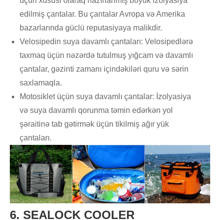
üçün xüsusi olaraq hazırlanmış böyük izolyasiya
edilmiş çantalar. Bu çantalar Avropa və Amerika
bazarlarında güclü reputasiyaya malikdir.
Velosipedin suya davamlı çantaları: Velosipedlərə
taxmaq üçün nəzərdə tutulmuş yığcam və davamlı
çantalar, gəzinti zamanı içindəkiləri quru və sərin
saxlamaqla.
Motosiklet üçün suya davamlı çantalar: İzolyasiya
və suya davamlı qorunma təmin edərkən yol
şəraitinə tab gətirmək üçün tikilmiş ağır yük
çantaları.
6. SEALOCK COOLER