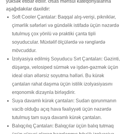
yüksək etibar edilir. Əsas məhsul kateqoriyalarına
aşağıdakılar daxildir:
Soft Cooler Çantalar: Baqqal alış-verişi, pikniklər,
çimərlik səfərləri və gündəlik istifadə üçün nəzərdə
tutulmuş çox yönlü və praktiki çanta tipli
soyuducular. Müxtəlif ölçülərdə və rənglərdə
mövcuddur.
İzolyasiya edilmiş Soyuducu Sırt Çantaları: Gəzinti,
düşərgə, velosiped sürmək və işdən-gəzmək üçün
ideal olan əllərsiz soyutma həlləri. Bu kürək
çantaları rahat daşıma üçün istilik izolyasiyasını
erqonomik dizaynla birləşdirir.
Suya davamlı kürək çantaları: Sudan qorunmanın
vacib olduğu açıq hava fəaliyyəti üçün nəzərdə
tutulmuş tam suya davamlı kürək çantaları.
Balıqçılıq Çantaları: Balıqçılar üçün balıq tutmaq