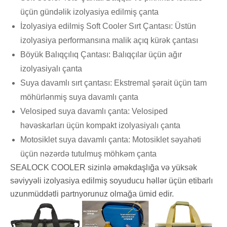
üçün gündəlik izolyasiya edilmiş çanta
İzolyasiya edilmiş Soft Cooler Sırt Çantası: Üstün
izolyasiya performansına malik açıq kürək çantası
Böyük Balıqçılıq Çantası: Balıqçılar üçün ağır
izolyasiyalı çanta
Suya davamlı sırt çantası: Ekstremal şərait üçün tam
möhürlənmiş suya davamlı çanta
Velosiped suya davamlı çanta: Velosiped
həvəskarları üçün kompakt izolyasiyalı çanta
Motosiklet suya davamlı çanta: Motosiklet səyahəti
üçün nəzərdə tutulmuş möhkəm çanta
SEALOCK COOLER sizinlə əməkdaşlığa və yüksək
səviyyəli izolyasiya edilmiş soyuducu həllər üçün etibarlı
uzunmüddətli partnyorunuz olmağa ümid edir.