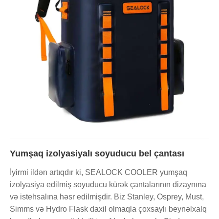
Yumşaq izolyasiyalı soyuducu bel çantası
İyirmi ildən artıqdır ki, SEALOCK COOLER yumşaq
izolyasiya edilmiş soyuducu kürək çantalarının dizaynına
və istehsalına həsr edilmişdir. Biz Stanley, Osprey, Must,
Simms və Hydro Flask daxil olmaqla çoxsaylı beynəlxalq