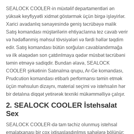
SEALOCK COOLER-in müxtəlif departamentləri ən
yüksək keyfiyyətli xidmət göstərmək üçün birgə işləyirlər.
Xarici avadanlıq sənayesində geniş təcrübəyə malik
Satış komandası müştərilərin ehtiyaclarına tez cavab verir
və hədəflənmiş məhsul tövsiyələri və fərdi həllər təqdim
edir. Satış komandası bütün sorğuları cavablandırmağa
və ilk əlaqədən son çatdırılmaya qədər müsbət təcrübəni
təmin etməyə sadiqdir. Bundan əlavə, SEALOCK
COOLER şirkətinin Satınalma qrupu, Ar-Ge komandası,
Prudcution komandası etibarlı performansı təmin etmək
üçün məhsulun dizaynı, material seçimi və istehsalın hər
bir detalına diqqət yetirərək texniki mükəmməlliyə çalışır.
2. SEALOCK COOLER İstehsalat
Sex
SEALOCK COOLER-də tam təchiz olunmuş istehsal
emalatxanası bir çox ixtisaslaşdırılmış sahələrə bölünür: