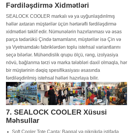
Fərdiləşdirmə Xidmətləri
SEALOCK COOLER markalı və ya uyğunlaşdırılmış
həllər axtaran müştərilər üçün hərtərəfli fərdiləşdirmə
xidmətləri təklif edir. Nümunələrin hazırlanması və əsas
parça tədarükü Çində tamamlanır, müştərilər isə Çin və
ya Vyetnamdakı fabriklərdən toplu istehsal variantlarını
seçə bilərlər. Mühəndislik qrupu ölçü, rəng, izolyasiya
növü, bağlanma tərzi və marka tələbləri daxil olmaqla, hər
bir müştərinin dəqiq spesifikasiyası əsasında
fərdiləşdirilmiş istehsal həlləri hazırlaya bilir.
7. SEALOCK COOLER Xüsusi
Məhsullar
Soft Cooler Tote Çanta: Baqqal və piknikdə istifadə