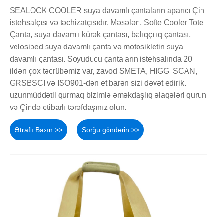
SEALOCK COOLER suya davamlı çantaların aparıcı Çin
istehsalçısı və təchizatçısıdır. Məsələn, Softe Cooler Tote
Çanta, suya davamlı kürək çantası, balıqçılıq çantası,
velosiped suya davamlı çanta və motosikletin suya
davamlı çantası. Soyuducu çantaların istehsalında 20
ildən çox təcrübəmiz var, zavod SMETA, HIGG, SCAN,
GRSBSCI və ISO901-dən etibarən sizi dəvət edirik.
uzunmüddətli qurmaq bizimlə əməkdaşlıq əlaqələri qurun
və Çində etibarlı tərəfdaşınız olun.
Ətraflı Baxın >>
Sorğu göndərin >>