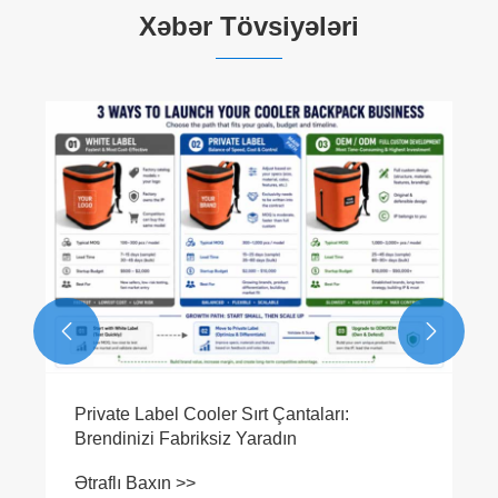
Xəbər Tövsiyələri
Festivallar və İdman Tədbirləri üçün Sırt
Çantası Soyuducu Çanta
Ətraflı Baxın >>

